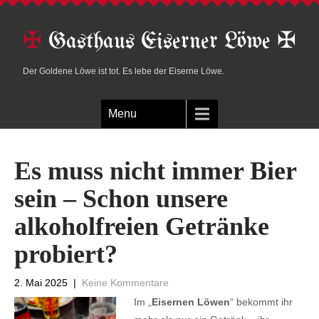
✠ Gasthaus Eiserner Löwe ✠
Der Goldene Löwe ist tot. Es lebe der Eiserne Löwe.
Menu
Es muss nicht immer Bier
sein – Schon unsere
alkoholfreien Getränke
probiert?
2. Mai 2025
|
Keine Kommentare
Im „
Eisernen Löwen
“ bekommt ihr